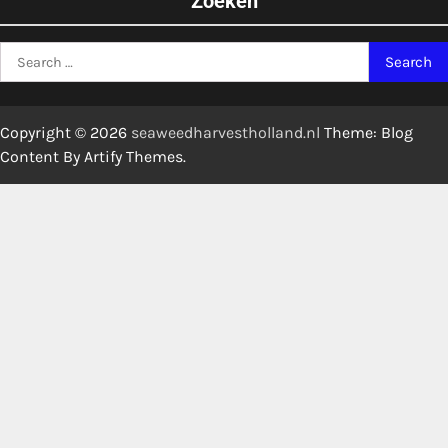
Zoeken
Search
for:
Copyright © 2026
seaweedharvestholland.nl
Theme: Blog
Content By
Artify Themes
.