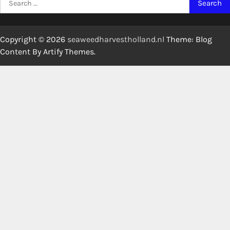
for:
Copyright © 2026
seaweedharvestholland.nl
Theme: Blog
Content By
Artify Themes
.