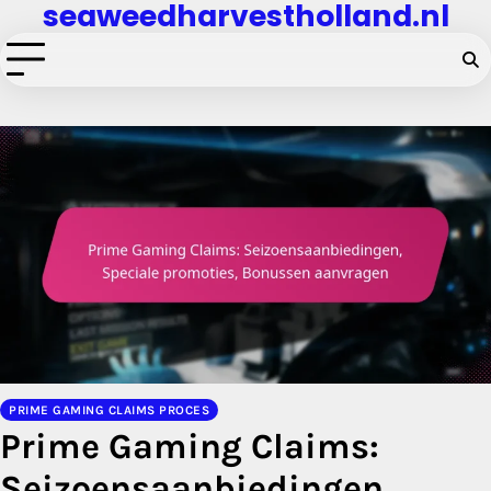
seaweedharvestholland.nl
Skip
to
content
PRIME GAMING CLAIMS PROCES
Prime Gaming Claims:
Seizoensaanbiedingen,