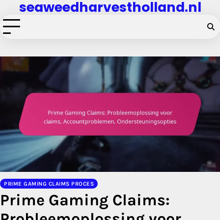
seaweedharvestholland.nl
Skip
to
content
PRIME GAMING CLAIMS PROCES
Prime Gaming Claims:
Probleemoplossing voor