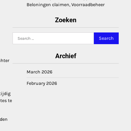
Beloningen claimen, Voorraadbeheer
Zoeken
Search
for:
Archief
chter
March 2026
February 2026
ijdig
tes te
iden
n