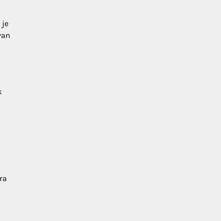
 je
van
k
ra