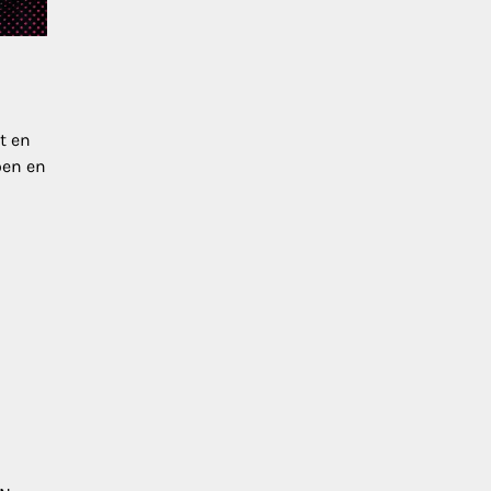
t en
oen en