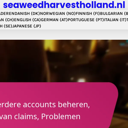
seaweedharvestholland.nl
ADEREN
DANISH (DK)
NORWEGIAN (NO)
FINNISH (FI)
BULGARIAN (
N (CH)
ENGLISH (CA)
GERMAN (AT)
PORTUGUESE (PT)
ITALIAN (IT)
H (SE)
JAPANESE (JP)