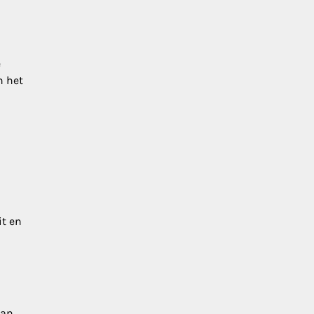
e
n het
it en
kan