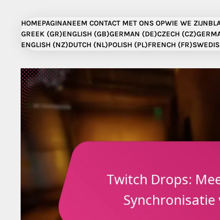
Skip
to
HOMEPAGINA
NEEM CONTACT MET ONS OP
WIE WE ZIJN
BL
content
GREEK (GR)
ENGLISH (GB)
GERMAN (DE)
CZECH (CZ)
GERMA
ENGLISH (NZ)
DUTCH (NL)
POLISH (PL)
FRENCH (FR)
SWEDIS