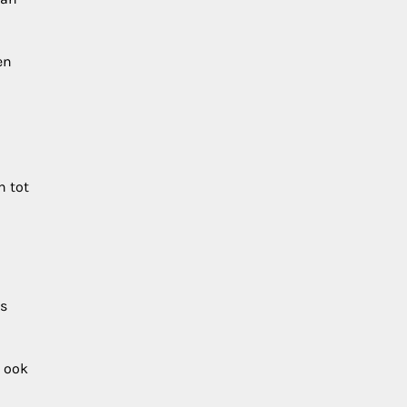
en
n tot
ts
n ook