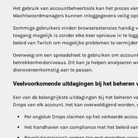
Het gebruik van accountbeheertools kan het proces va
Wachtwoordmanagers kunnen inloggegevens veilig opsla
Sommige gebruikers vinden browserextensies handig vo
toegang mogelijk is zonder elke keer opnieuw in te logge
beleid van Twitch om mogelijke problemen te vermijden
Overweeg om een spreadsheet te gebruiken om accountac
betrokkenheidsniveaus. Dit kan je helpen analyseren we
dienovereenkomstig aan te passen.
Veelvoorkomende uitdagingen bij het beheren
Een van de belangrijkste uitdagingen bij het beheren v
Drops van elk account. Het kan overweldigend worden, v
Per ongeluk Drops claimen op het verkeerde account
Het handhaven van compliance met het beleid van 
Beveiligingsrisico’s nemen toe met meerdere acc