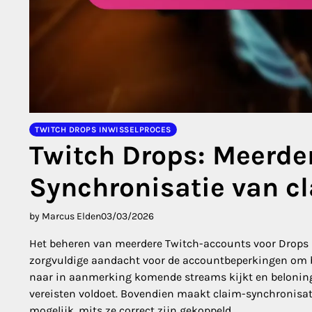
TWITCH DROPS INWISSELPROCES
Twitch Drops: Meerde
Synchronisatie van c
by Marcus Elden
03/03/2026
Het beheren van meerdere Twitch-accounts voor Drops k
zorgvuldige aandacht voor de accountbeperkingen om bo
naar in aanmerking komende streams kijkt en beloningen 
vereisten voldoet. Bovendien maakt claim-synchronisa
mogelijk, mits ze correct zijn gekoppeld.