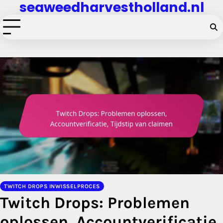
seaweedharvestholland.nl
Skip
to
content
TWITCH DROPS INWISSELPROCES
Twitch Drops: Problemen
oplossen, Accountverificatie,